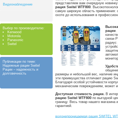
представляем вам очередную новинку
Видеонаблюдение
рация Switel WTF800
. Высокотехноло
самую широкую область применения: о
охоте до использования в профессио
Высока
Выбор по производителю:
рации
.
Kenwood
качеств
Motorola
связи P
Panasonic
радиус
Switel
устройс
защитн
автомат
монитор
Публикации по теме:
Надежные рации Switel
Удобст
Рации – надежность и
общения
долговечность
размеры и небольшой вес, наличие ин
эти преимущества отличают рацию Swi
Благодаря особой устойчивости корпус
механическим повреждениям, может и
Доступная стоимость рации.
В интер
рацию Switel WTF800
по выгодной цен
границу. Весь товар нашего магазина 
гарантией.
водонепроницаемая рация SWITEL WTF