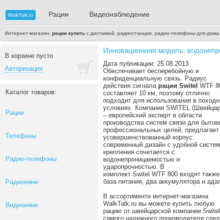
Рации
Видеонаблюдение
WalkTalk.ru
Интернет-магазин:
рации купить
с доставкой, радиостанции, радио-телефоны для дома
Инновационная модель: водонепр
В корзине пусто
Дата публикации: 25.08.2013
Авторизация
Обеспечивает бесперебойную и
конфиденциальную связь. Радиус
действия сигнала
рации Switel
WTF 8
Каталог товаров:
составляет 10 км, поэтому отлично
подходит для использования в поход
условиях. Компания SWITEL (Швейцар
Рации
– европейский эксперт в области
производства систем связи для бытов
профессиональных целей, предлагает
Телефоны
усовершенствованный корпус:
современный дизайн с удобной систе
крепления сочетается с
Радио-телефоны
водонепроницаемостью и
ударопрочностью. В
комплект Switel WTF 800 входят также
база питания, два аккумулятора и ада
Радионяни
В ассортименте интернет-магазина
WalkTalk.ru вы можете купить любую
Видеоняни
рацию от швейцарской компании Switel
самого надежного производителя сред