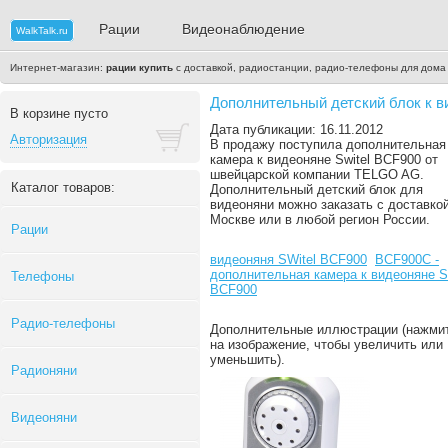
Рации
Видеонаблюдение
WalkTalk.ru
Интернет-магазин:
рации купить
с доставкой, радиостанции, радио-телефоны для дома
Дополнительный детский блок к в
В корзине пусто
Дата публикации: 16.11.2012
Авторизация
В продажу поступила дополнительная
камера к видеоняне Switel BCF900 от
швейцарской компании TELGO AG.
Каталог товаров:
Дополнительный детский блок для
видеоняни можно заказать с доставко
Москве или в любой регион России.
Рации
видеоняня SWitel BCF900
BCF900C -
дополнительная камера к видеоняне Sw
Телефоны
BCF900
Радио-телефоны
Дополнительные иллюстрации (нажми
на изображение, чтобы увеличить или
уменьшить).
Радионяни
Видеоняни