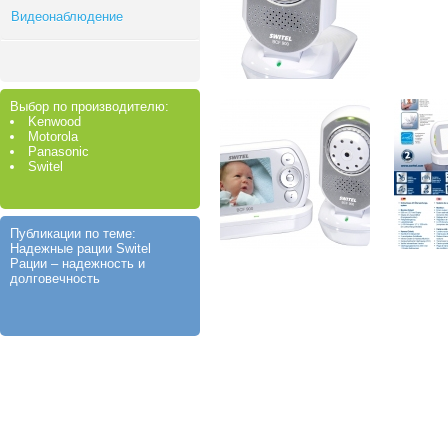
Видеонаблюдение
Выбор по производителю:
Kenwood
Motorola
Panasonic
Switel
Публикации по теме:
Надежные рации Switel
Рации – надежность и
долговечность