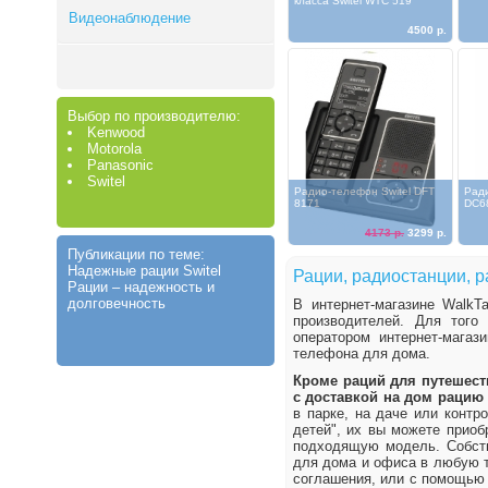
класса Switel WTC 519
Видеонаблюдение
4500 р.
Выбор по производителю:
Kenwood
Motorola
Panasonic
Switel
Радио-телефон Switel DFT
Ради
8171
DC6
4173 р.
3299 р.
Публикации по теме:
Надежные рации Switel
Рации, радиостанции, р
Рации – надежность и
долговечность
В интернет-магазине WalkT
производителей. Для того
оператором интернет-мага
телефона для дома.
Кроме раций для путешеств
с доставкой на дом рацию
в парке, на даче или контр
детей", их вы можете приоб
подходящую модель. Собств
для дома и офиса в любую т
соглашения, или с помощью 