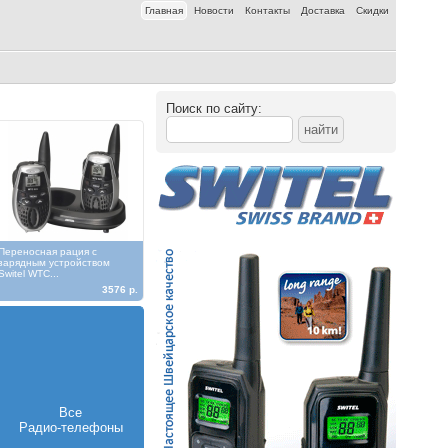
Главная
Новости
Контакты
Доставка
Скидки
Поиск по сайту:
Переносная рация с
зарядным устройством
Switel WTC...
3576 р.
Все
Радио-телефоны