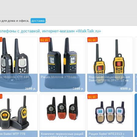
ы для дома и офиса,
доставка
.
елефоны с доставкой, интернет-магазин «WalkTalk.ru»
я Motorola XTR 446
Рация Motorola XTB446
Водонепроницаемая рация
Switel WTF800 (IPX7, 10 км...
3650 р.
5990 р.
6500 р.
я Switel WTF 778
Комплект переносных раций
Рация Switel WTE2313 с