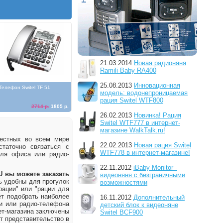
21.03.2014
Новая радионяня
Ramili Baby RA400
25.08.2013
Инновационная
Телефон Switel TF 51
модель: водонепроницаемая
рация Switel WTF800
2714 р.
1805 р.
26.02.2013
Новинка! Рация
Switel WTF777 в интернет-
магазине WalkTalk.ru!
вестных во всем мире
22.02.2013
Новая рация Switel
статочно связаться с
WTF778 в интернет-магазине!
для офиса или радио-
22.11.2012
iBaby Monitor -
U вы можете заказать
видеоняня с безграничными
ь удобны для прогулок
возможностями
рации" или "рации для
ет подобрать наиболее
16.11.2012
Дополнительный
и или радио-телефона
детский блок к видеоняне
ет-магазина заключены
Switel BCF900
т представительство в