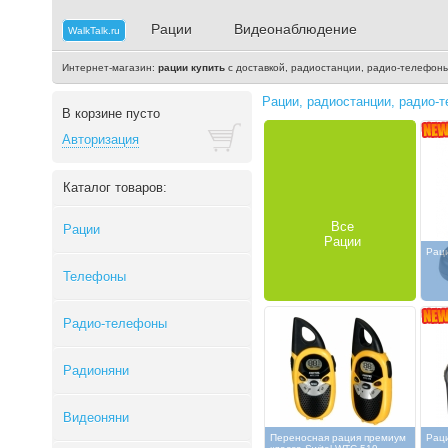
Рации
Видеонаблюдение
WalkTalk.ru
Интернет-магазин:
рации купить
с доставкой, радиостанции, радио-телефон
Рации, радиостанции, радио-т
В корзине пусто
Авторизация
Каталог товаров:
Все
Рации
Рации
Раци
Телефоны
Радио-телефоны
Радионяни
Видеоняни
Переносная рация премиум
Раци