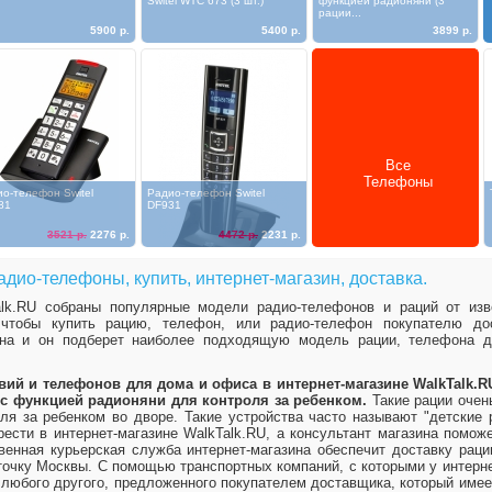
Switel WTC 673 (3 шт.)
функцией радионяни (3
рации...
5900 р.
5400 р.
3899 р.
Все
Телефоны
о-телефон Switel
Радио-телефон Switel
81
DF931
3521 р.
2276 р.
4472 р.
2231 р.
адио-телефоны, купить, интернет-магазин, доставка.
alk.RU собраны популярные модели радио-телефонов и раций от из
 чтобы купить рацию, телефон, или радио-телефон покупателю до
зина и он подберет наиболее подходящую модель рации, телефона 
ий и телефонов для дома и офиса в интернет-магазине WalkTalk.R
 с функцией радионяни для контроля за ребенком.
Такие рации очен
оля за ребенком во дворе. Такие устройства часто называют "детские 
рести в интернет-магазине WalkTalk.RU, а консультант магазина помож
енная курьерская служба интернет-магазина обеспечит доставку раци
очку Москвы. С помощью транспортных компаний, с которыми у интерн
любого другого, предложенного покупателем доставщика, который имее