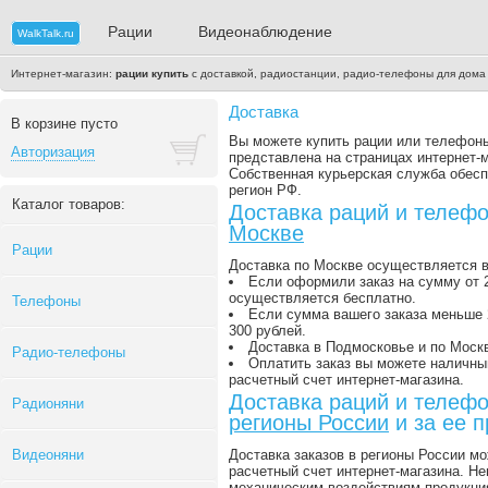
Рации
Видеонаблюдение
WalkTalk.ru
Интернет-магазин:
рации купить
с доставкой, радиостанции, радио-телефоны для дома
Доставка
В корзине пусто
Вы можете купить рации или телефон
Авторизация
представлена на страницах интернет-м
Собственная курьерская служба обесп
регион РФ.
Каталог товаров:
Доставка раций и телеф
Москве
Рации
Доставка по Москве осуществляется в
Если оформили заказ на сумму от 2
осуществляется бесплатно.
Телефоны
Если сумма вашего заказа меньше 2
300 рублей.
Доставка в Подмосковье и по Москв
Радио-телефоны
Оплатить заказ вы можете наличны
расчетный счет интернет-магазина.
Доставка раций и телеф
Радионяни
регионы России
и за ее 
Видеоняни
Доставка заказов в регионы России м
расчетный счет интернет-магазина. Не
механическим воздействиям продукци