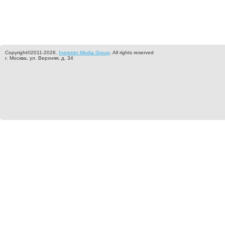
Copyright©2011-2026.
Ineretrer Media Group
. All rights reserved
г. Москва, ул. Верхняя, д. 34