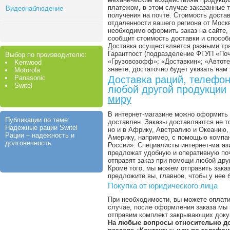
платежом, в этом случае заказанные 
Видеонаблюдение
получения на почте. Стоимость достав
отдаленности вашего региона от Моск
необходимо оформить заказ на сайте, 
сообщит стоимость доставки и способ
Доставка осуществляется разными тр
Гарантпост (подразделение ФГУП «Поч
Выбор по производителю:
«Грузовозофф»; «Доставкин»; «Автоте
Kenwood
знаете, достаточно будет указать нам
Motorola
Panasonic
Доставка раций, телефон
Switel
любой другой продукции
миру
В интернет-магазине можно оформить 
Публикации по теме:
доставлен. Заказы доставляются не т
Надежные рации Switel
но и в Африку, Австралию и Океанию
Рации – надежность и
Америку, например, с помощью компа
долговечность
России». Специалисты интернет-магази
предложат удобную и оперативную поч
отправят заказ при помощи любой дру
Кроме того, мы можем отправить зака
предложите вы, главное, чтобы у нее
Покупка от юридического лица
При необходимости, вы можете оплати
случае, после оформления заказа мы п
отправим комплект закрывающих доку
На любые вопросы относительно до